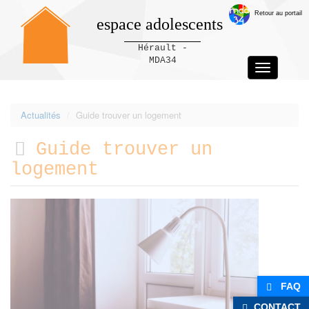
Retour au portail
espace adolescents
Hérault -
MDA34
Toggle
navigation
Panneau de gestion des cookies
Actualités
Guide trouver un logement
Guide trouver un
logement
FAQ
CONTACT