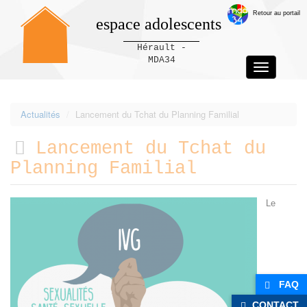
Retour au portail
espace adolescents
Hérault -
MDA34
Toggle
navigation
Panneau de gestion des cookies
Actualités
Lancement du Tchat du Planning Familial
Lancement du Tchat du
Planning Familial
Le
FAQ
CONTACT