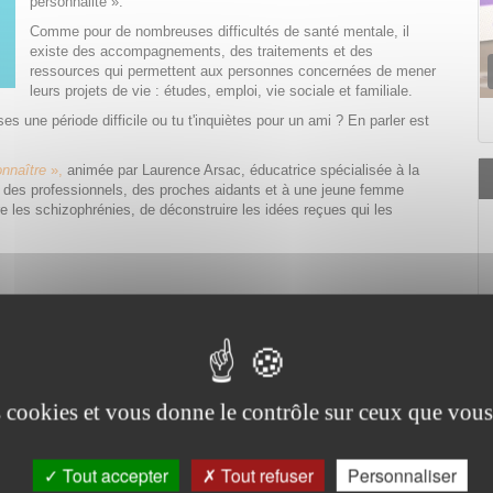
personnalité ».
Comme pour de nombreuses difficultés de santé mentale, il
existe des accompagnements, des traitements et des
ressources qui permettent aux personnes concernées de mener
leurs projets de vie : études, emploi, vie sociale et familiale.
s une période difficile ou tu t'inquiètes pour un ami ? En parler est
onnaître
»,
animée par Laurence Arsac, éducatrice spécialisée à la
à des professionnels, des proches aidants et à une jeune femme
e les schizophrénies, de déconstruire les idées reçues qui les
es cookies et vous donne le contrôle sur ceux que vous
Tout accepter
Tout refuser
Personnaliser