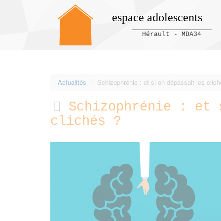
espace adolescents
Hérault - MDA34
Panneau de gestion des cookies
Actualités
Schizophrénie : et si on dépassait les clic
Schizophrénie : et 
clichés ?