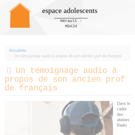
espace adolescents
Hérault -
MDA34
Panneau de gestion des cookies
Actualités
Un témoignage audio à propos de son ancien prof de français
Un témoignage audio à
propos de son ancien prof
de français
Dans le
cadre
des
ateliers
Radio