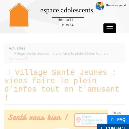
Retour au portail
espace adolescents
Hérault -
MDA34
Toggle
navigation
Panneau de gestion des cookies
Actualités
Village Santé Jeunes : viens faire le plein d’infos tout en
t'amusant !
Village Santé Jeunes :
viens faire le plein
d’infos tout en t'amusant
!
Tu as
envie
FAQ
de
CONTACT
bouger,