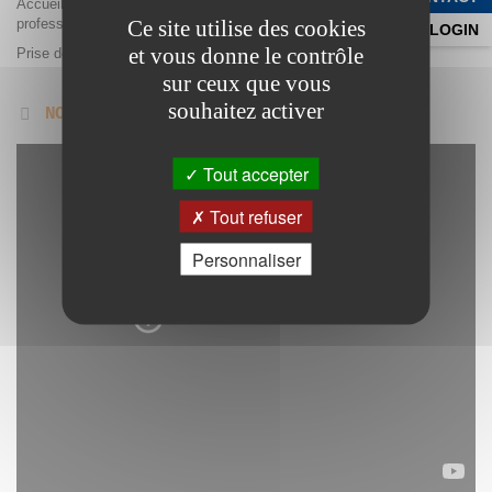
Accueil sans rdv pour les jeunes et avec rdv pour les parents et
Ce site utilise des cookies
professionnels du lundi au vendredi de 13h à 18h.
LOGIN
et vous donne le contrôle
Prise de rdv au 04.67.76.94.85 tous les jours de 13h à 18h.
sur ceux que vous
souhaitez activer
NOTRE CHAINE ADOLESCENT
Tout accepter
Tout refuser
Personnaliser